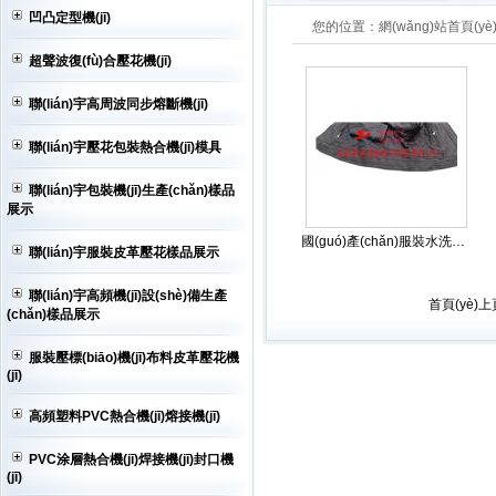
凹凸定型機(jī)
您的位置：
網(wǎng)站首頁(yè
超聲波復(fù)合壓花機(jī)
聯(lián)宇高周波同步熔斷機(jī)
聯(lián)宇壓花包裝熱合機(jī)模具
聯(lián)宇包裝機(jī)生產(chǎn)樣品
展示
國(guó)產(chǎn)服裝水洗皮壓標(biāo)機(jī)
聯(lián)宇服裝皮革壓花樣品展示
聯(lián)宇高頻機(jī)設(shè)備生產
首頁(yè)
上頁
(chǎn)樣品展示
服裝壓標(biāo)機(jī)布料皮革壓花機
(jī)
高頻塑料PVC熱合機(jī)熔接機(jī)
PVC涂層熱合機(jī)焊接機(jī)封口機
(jī)